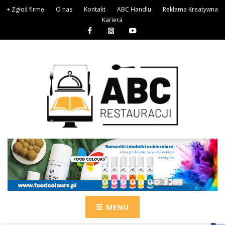
+ Zgłoś firmę
O nas
Kontakt
ABC Handlu
Reklama Kreatywna
Kariera
MENU