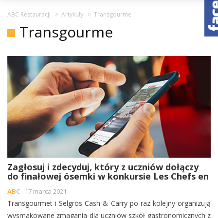
ABC Restauracji
>
Artykuły
>
Transgourme
Transgourme
Zagłosuj i zdecyduj, który z uczniów dołączy
do finałowej ósemki w konkursie Les Chefs en
Or
ABC
- 17 marca 2021
Transgourmet i Selgros Cash & Carry po raz kolejny organizują
wysmakowane zmagania dla uczniów szkół gastronomicznych z