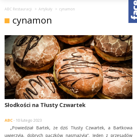
ABC Restauracji
>
Artykuły
>
cynamon
cynamon
Słodkości na Tłusty Czwartek
ABC
- 10 lutego 2023
„Powiedział Bartek, że dziś Tłusty Czwartek, a Bartkowa
uwierzyła, dobrych pączków nasmażyła”. Jeden z przesądów