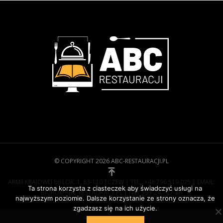
© COPYRIGHT 2026 ABC-RESTAURACJI.PL
ARMII KRAJOWEJ 86 LOK. 1, 83-110 TCZEW | TEL.: +48 796 519 025 | EMAIL:
Ta strona korzysta z ciasteczek aby świadczyć usługi na
BIURO@ABC-RESTAURACJI.PL | NIP: 593-247-27-86
najwyższym poziomie. Dalsze korzystanie ze strony oznacza, że
zgadzasz się na ich użycie.