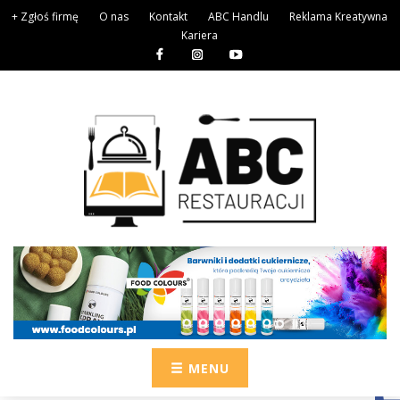
+ Zgłoś firmę
O nas
Kontakt
ABC Handlu
Reklama Kreatywna
Kariera
MENU