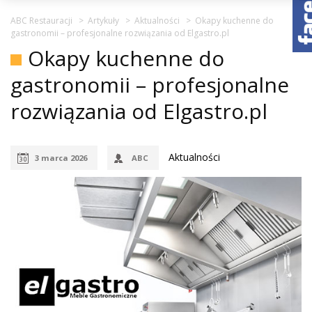
ABC Restauracji
>
Artykuły
>
Aktualności
>
Okapy kuchenne do
gastronomii – profesjonalne rozwiązania od Elgastro.pl
Okapy kuchenne do
gastronomii – profesjonalne
rozwiązania od Elgastro.pl
Aktualności
3 marca 2026
ABC