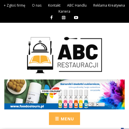
+ Zgłoś firmę
O nas
Kontakt
ABC Handlu
Reklama Kreatywna
Kariera
MENU