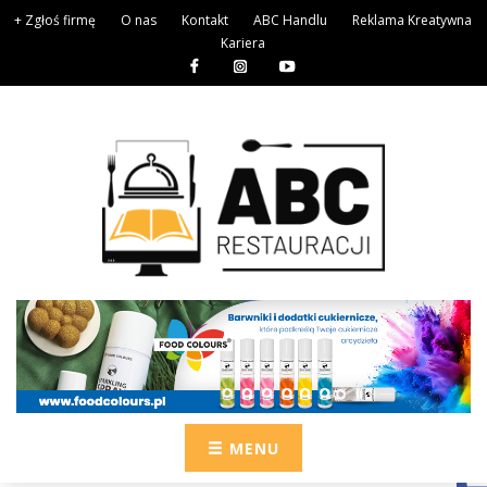
+ Zgłoś firmę
O nas
Kontakt
ABC Handlu
Reklama Kreatywna
Kariera
MENU