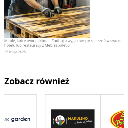
Meble, które tworzą klimat. Zadbaj o wyjątkową przestrzeń w swoim
hotelu lub restauracji z Meblespalet.pl
26 maja 2025
Zobacz również
Previous
Nex