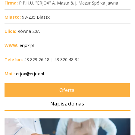
Firma:
P.P.H.U. "ERJOX" A. Mazur & J. Mazur Spółka Jawna
Miasto:
98-235 Błaszki
Ulica:
Równa 20A
WWW:
erjox.pl
Telefon:
43 829 26 18 | 43 820 48 34
Mail:
erjox@erjox.pl
Oferta
Napisz do nas