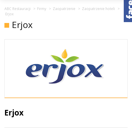
ABC Restauracji
>
Firmy
>
Zaopatrzenie
>
Zaopatrzenie hoteli
>
Erjox
Erjox
Erjox