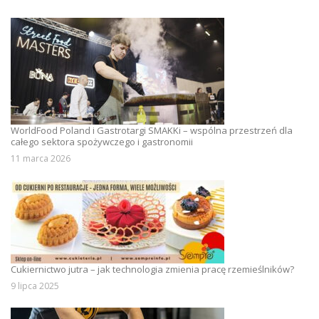
WorldFood Poland i Gastrotargi SMAKKi – wspólna przestrzeń dla
całego sektora spożywczego i gastronomii
11 marca 2026
Cukiernictwo jutra – jak technologia zmienia pracę rzemieślników?
9 lipca 2025