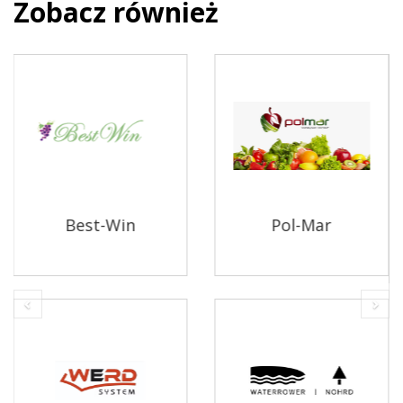
Zobacz również
Previous
Nex
Zdrowy i Piękny
FreshDrink
Wójcin
Polska
Gospodarstwo
Naturalne