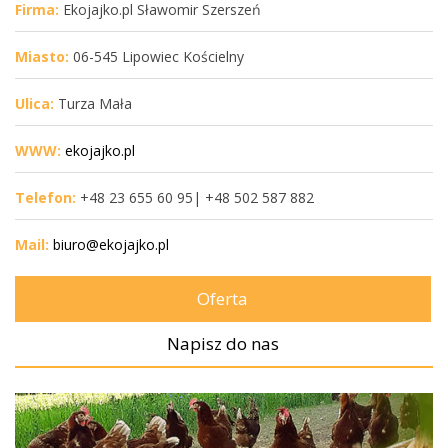
Firma:
Ekojajko.pl Sławomir Szerszeń
Miasto:
06-545 Lipowiec Kościelny
Ulica:
Turza Mała
WWW:
ekojajko.pl
Telefon:
+48 23 655 60 95| +48 502 587 882
Mail:
biuro@ekojajko.pl
Oferta
Napisz do nas