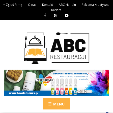
+ Zgłoś firmę
O nas
Kontakt
ABC Handlu
Reklama Kreatywna
Kariera
MENU