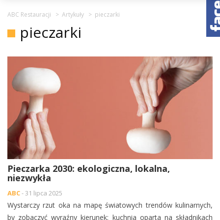
ABC Restauracji
>
Artykuły
>
pieczarki
pieczarki
Pieczarka 2030: ekologiczna, lokalna,
niezwykła
ABC
- 31 lipca 2025
Wystarczy rzut oka na mapę światowych trendów kulinarnych,
by zobaczyć wyraźny kierunek: kuchnia oparta na składnikach