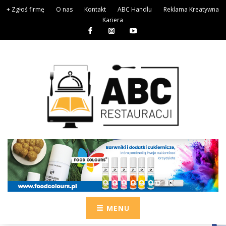
+ Zgłoś firmę
O nas
Kontakt
ABC Handlu
Reklama Kreatywna
Kariera
MENU