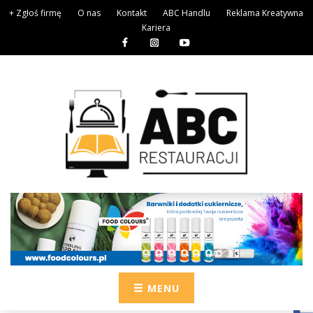
+ Zgłoś firmę
O nas
Kontakt
ABC Handlu
Reklama Kreatywna
Kariera
MENU