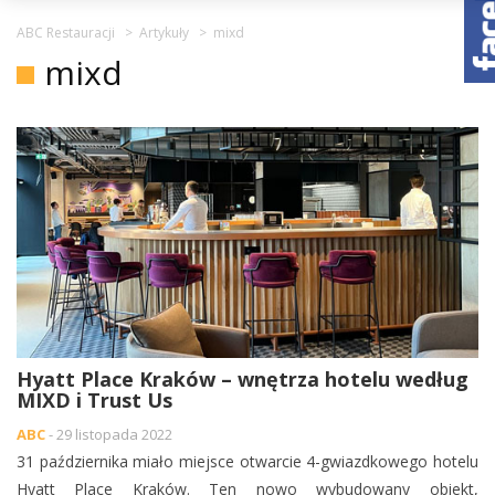
ABC Restauracji
>
Artykuły
>
mixd
mixd
Hyatt Place Kraków – wnętrza hotelu według
MIXD i Trust Us
ABC
- 29 listopada 2022
31 października miało miejsce otwarcie 4-gwiazdkowego hotelu
Hyatt Place Kraków. Ten nowo wybudowany obiekt,