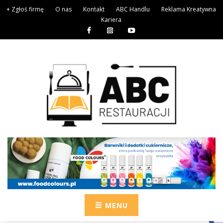
+ Zgłoś firmę
O nas
Kontakt
ABC Handlu
Reklama Kreatywna
Kariera
MENU