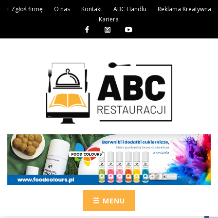
+ Zgłoś firmę
O nas
Kontakt
ABC Handlu
Reklama Kreatywna
Kariera
MENU