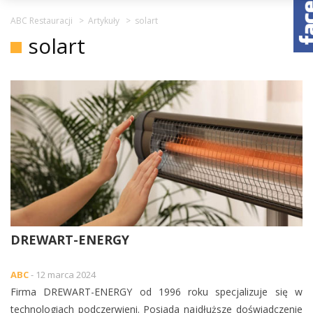
ABC Restauracji
>
Artykuły
>
solart
solart
DREWART-ENERGY
ABC
- 12 marca 2024
Firma DREWART-ENERGY od 1996 roku specjalizuje się w
technologiach podczerwieni. Posiada najdłuższe doświadczenie