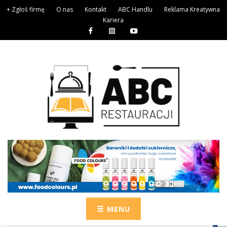
+ Zgłoś firmę
O nas
Kontakt
ABC Handlu
Reklama Kreatywna
Kariera
MENU