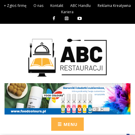
+ Zgłoś firmę
O nas
Kontakt
ABC Handlu
Reklama Kreatywna
Kariera
MENU