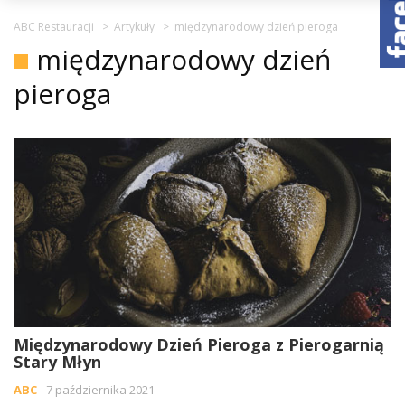
ABC Restauracji
>
Artykuły
>
międzynarodowy dzień pieroga
międzynarodowy dzień
pieroga
Międzynarodowy Dzień Pieroga z Pierogarnią
Stary Młyn
ABC
- 7 października 2021