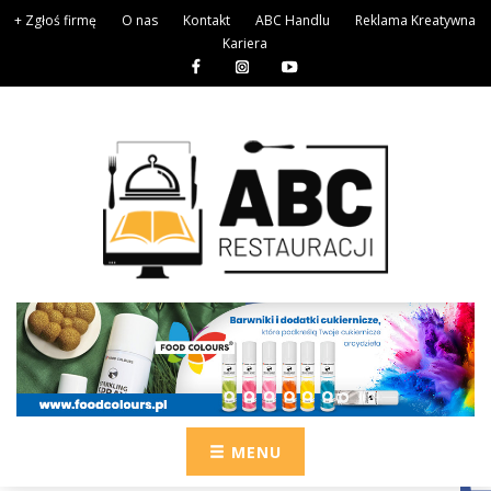
+ Zgłoś firmę
O nas
Kontakt
ABC Handlu
Reklama Kreatywna
Kariera
MENU